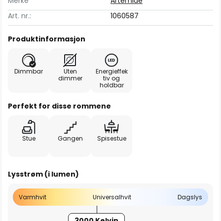
Merke
Artemide
Art. nr.:
1060587
Produktinformasjon
Dimmbar
Uten
Energieffek
dimmer
tiv og
holdbar
Perfekt for disse rommene
Stue
Gangen
Spisestue
Lysstrøm (i lumen)
Varmhvit
Universalhvit
Dagslys
3000 Kelvin