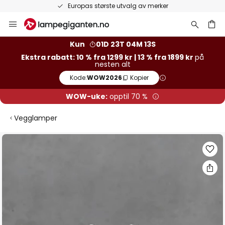
Europas største utvalg av merker
Hopp
til
innhold
Kun
01D 23T 04M 12S
Ekstra rabatt: 10 % fra 1299 kr | 13 % fra 1899 kr
på
nesten alt
Kode:
WOW2026
Kopier
WOW-uke:
opptil 70 %
Vegglamper
Gå
til
slutten
av
bildegalleri