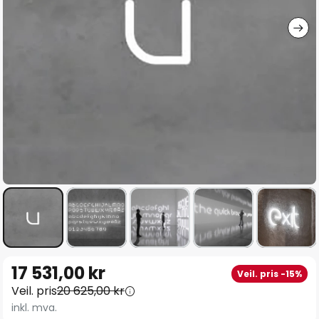
Gå
17 531,00 kr
Veil. pris -15%
til
Veil. pris
20 625,00 kr
begynnelsen
inkl. mva.
av