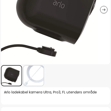
Gå
Arlo ladekabel kamera Ultra, Pro3, FL utendørs område
til
begynnelsen
av