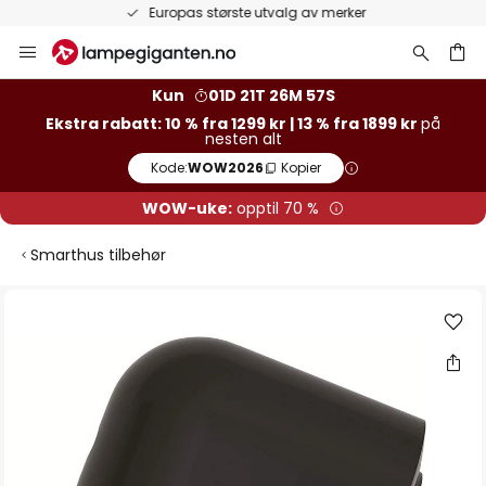
Europas største utvalg av merker
Hopp
til
innhold
Kun
01D 21T 26M 57S
Ekstra rabatt: 10 % fra 1299 kr | 13 % fra 1899 kr
på
nesten alt
Kode:
WOW2026
Kopier
WOW-uke:
opptil 70 %
Smarthus tilbehør
Gå
til
slutten
av
bildegalleri