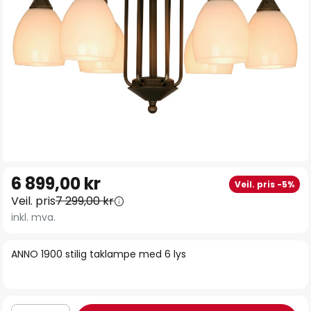
Gå
6 899,00 kr
Veil. pris -5%
til
Veil. pris
7 299,00 kr
begynnelsen
inkl. mva.
av
bildegalleri
ANNO 1900 stilig taklampe med 6 lys