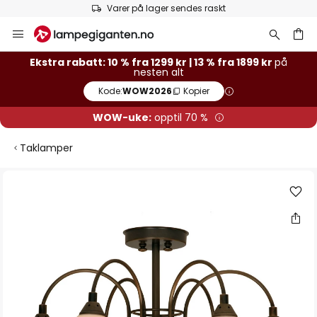
Varer på lager sendes raskt
Hopp
til
innhold
Ekstra rabatt: 10 % fra 1299 kr | 13 % fra 1899 kr
på
nesten alt
Kode:
WOW2026
Kopier
WOW-uke:
opptil 70 %
Taklamper
Gå
til
slutten
av
bildegalleri