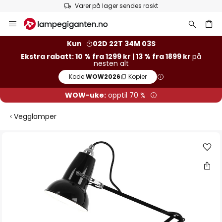
Varer på lager sendes raskt
Hopp
til
innhold
Kun
02D 22T 34M 03S
Ekstra rabatt: 10 % fra 1299 kr | 13 % fra 1899 kr
på
nesten alt
Kode:
WOW2026
Kopier
WOW-uke:
opptil 70 %
Vegglamper
Gå
til
slutten
av
bildegalleri