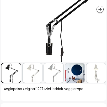
Gå
Anglepoise Original 1227 Mini leddelt vegglampe
til
begynnelsen
av