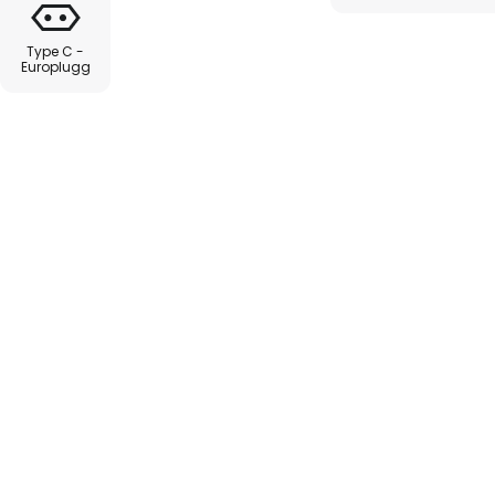
Type C -
Europlugg