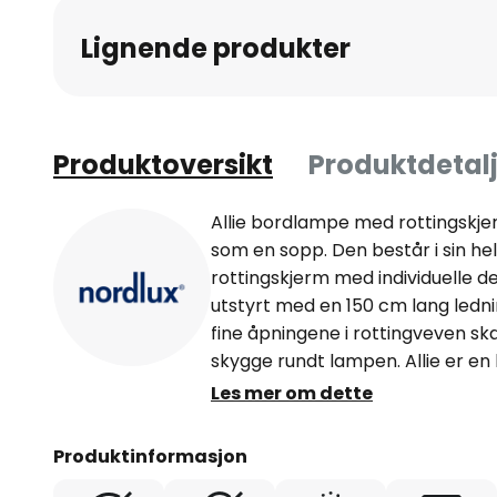
av
Lignende produkter
bildegalleri
Produktoversikt
Produktdetalj
Allie bordlampe med rottingskje
som en sopp. Den består i sin he
rottingskjerm med individuelle 
utstyrt med en 150 cm lang ledni
fine åpningene i rottingveven ska
skygge rundt lampen. Allie er e
inn i naturlig utformede oppholds
Les mer om dette
soverommet eller barnerommet
Produktinformasjon