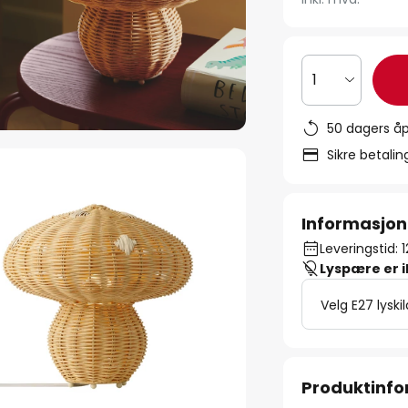
1
50 dagers åp
Sikre betali
Informasjon
Leveringstid: 
Lyspære er 
Velg E27 lyski
Produktinf