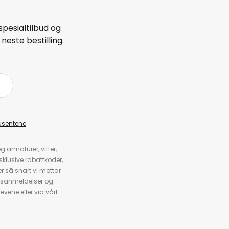
spesialtilbud og
neste bestilling.
å
usentene
.
armaturer, vifter,
klusive rabattkoder,
 så snart vi mottar
psanmeldelser og
evene eller via vårt
.