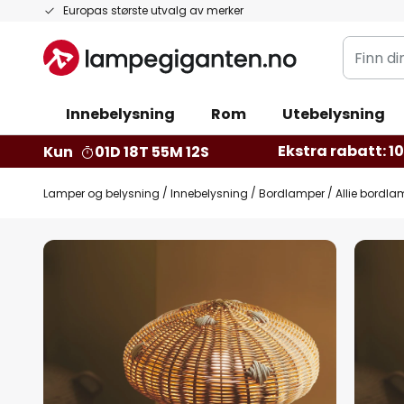
Hopp
Europas største utvalg av merker
til
Finn
innhold
din
belysnin
Innebelysning
Rom
Utebelysning
Ekstra rabatt: 10 
Kun
01D 18T 55M 11S
Lamper og belysning
Innebelysning
Bordlamper
Allie bordla
Gå
til
slutten
av
bildegalleri