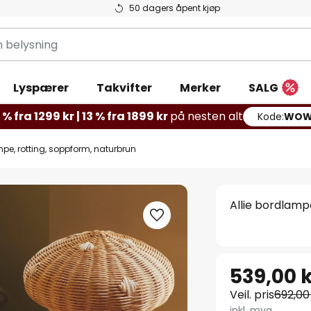
50 dagers åpent kjøp
g
Lyspærer
Takvifter
Merker
SALG
% fra 1299 kr | 13 % fra 1899 kr
på nesten alt
Kode:
WOW
mpe, rotting, soppform, naturbrun
Allie bordlamp
539,00 
Veil. pris
692,00
inkl. mva.