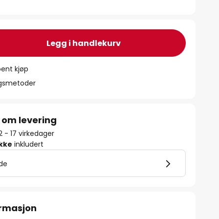
Legg i handlekurv
ent kjøp
ngsmetoder
 om levering
12 - 17 virkedager
ikke
inkludert
lde
ormasjon