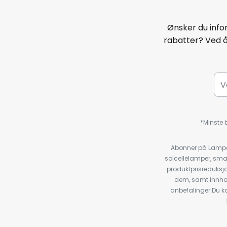
Ønsker du infor
rabatter? Ved 
*Minste b
Abonner på Lampeg
solcellelamper, sma
produktprisreduksj
dem, samt innho
anbefalinger.Du kan