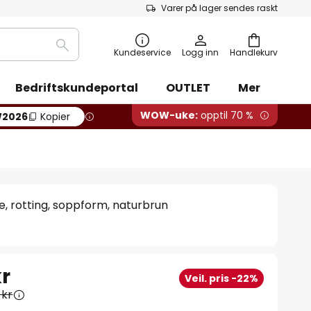
Varer på lager sendes raskt
Søk
Kundeservice
Logg inn
Handlekurv
Bedriftskundeportal
OUTLET
Mer
WOW-uke:
opptil 70 %
2026
Kopier
e, rotting, soppform, naturbrun
kr
Veil. pris -22%
 kr