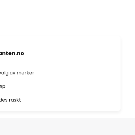
nten.no
valg av merker
jøp
des raskt