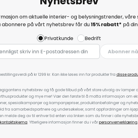
Nyhetsbrev
masjon om aktuelle interiør- og belysningstrender, våre 
å abonnere på vårt nyhetsbrev får du
15% rabatt*
på din 
Privatkunde
Bedrift
Abonner n
estillingsverdi på kr 1299 kr. Kan ikke løses inn for produkter fra
disse prod
igantens nyhetsbrev og få gode tilbud på vårt store utvalg av lamper og 
rthusprodukter og mye mer! Vær den første til å motta informasjon om eks
oner, spesialkampanjer og kampanjepriser, produktanbefalinger og nyheter
ld fra samarbeidspartnere og undersøkelser, samt oppfordringer om kjø
 melde deg av til enhver tid enten via linken som du finner i alle nyhetsbr
kontaktskjema
. Ytterligere informasjon finner du i vår
personvernerklæring