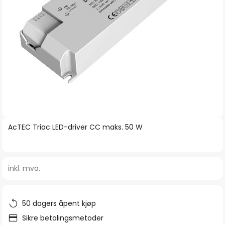
Gå
AcTEC Triac LED-driver CC maks. 50 W
til
begynnelsen
av
inkl. mva.
bildegalleri
50 dagers åpent kjøp
Sikre betalingsmetoder