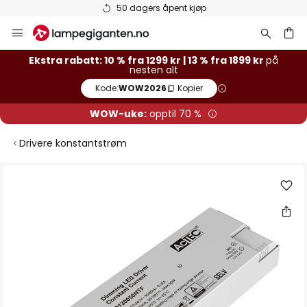
50 dagers åpent kjøp
Hopp
til
innhold
Ekstra rabatt: 10 % fra 1299 kr | 13 % fra 1899 kr
på
nesten alt
Kode:
WOW2026
Kopier
WOW-uke:
opptil 70 %
Drivere konstantstrøm
Gå
til
slutten
av
bildegalleri