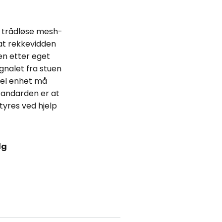
t trådløse mesh-
at rekkevidden
en etter eget
nalet fra stuen
bel enhet må
standarden er at
tyres ved hjelp
lg