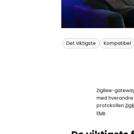
Det viktigste
Kompatibel
ZigBee-gatewaye
med hverandre i
protokollen
Zig
Hue
.