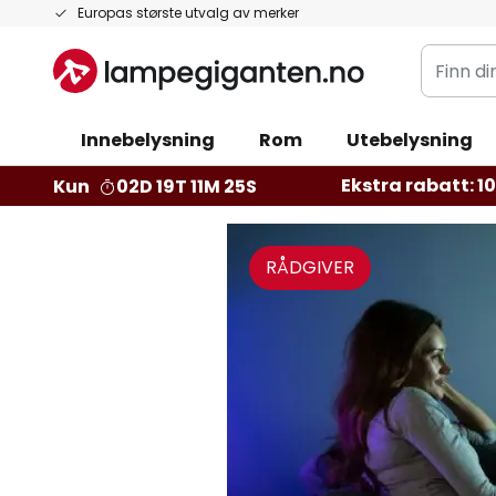
Hopp
Europas største utvalg av merker
til
Finn
innhold
din
belysnin
Innebelysning
Rom
Utebelysning
Ekstra rabatt: 10 
Kun
02D 19T 11M 24S
RÅDGIVER