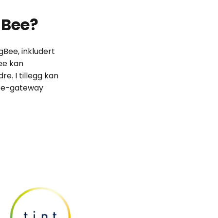
gBee?
Bee, inkludert
ee kan
e. I tillegg kan
gBee-gateway