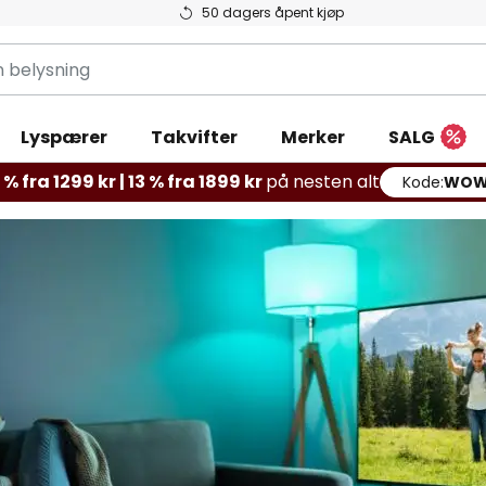
50 dagers åpent kjøp
g
Lyspærer
Takvifter
Merker
SALG
% fra 1299 kr | 13 % fra 1899 kr
på nesten alt
Kode:
WOW