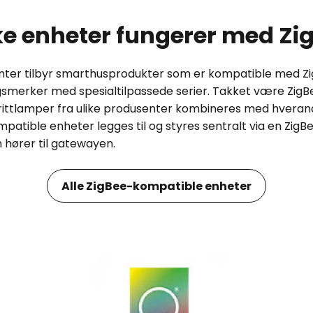
ke enheter fungerer med Zi
er tilbyr smarthusprodukter som er kompatible med Zig
gsmerker med spesialtilpassede serier. Takket være ZigB
rittlamper fra ulike produsenter kombineres med hverandr
mpatible enheter legges til og styres sentralt via en Zi
 hører til gatewayen.
Alle ZigBee-kompatible enheter