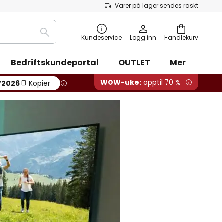
Varer på lager sendes raskt
Søk
Kundeservice
Logg inn
Handlekurv
Bedriftskundeportal
OUTLET
Mer
WOW-uke:
opptil 70 %
2026
Kopier