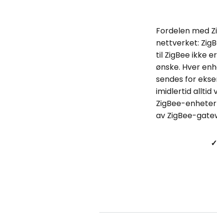
Fordelen med Zi
nettverket: Zi
til ZigBee ikke 
ønske. Hver enh
sendes for ekse
imidlertid allt
ZigBee-enheter 
av ZigBee-gate
✓