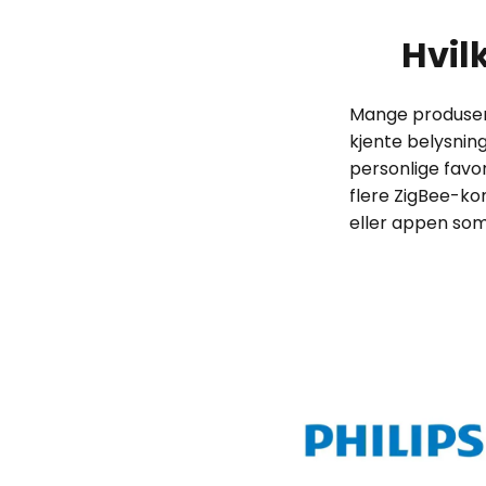
Hvil
Mange produsent
kjente belysnin
personlige favo
flere ZigBee-ko
eller appen som