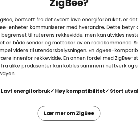
ZigBee?
gBee, bortsett fra det svært lave energiforbruket, er de
gBee-enheter kommuniserer med hverandre. Dette betyr 
er begrenset til ruterens rekkevidde, men kan utvides nest
et er både sender og mottaker av en radiokommando. Sig
mpel videre til utendørsbelysningen. En ZigBee-kompati
id være innenfor rekkevidde. En annen fordel med ZigBee-
fra ulike produsenter kan kobles sammen i nettverk og s
wayen.
 Lavt energiforbruk
✓ Høy kompatibilitet
✓ Stort utva
Lær mer om ZigBee