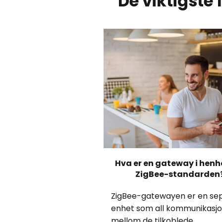
De viktigste
Hva er en gateway i henho
ZigBee-standarden
ZigBee-gatewayen er en se
enhet som all kommunikasj
mellom de tilkoblede