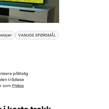
ewayer
VANLIGE SPØRSMÅL
sere pålitelig
den trådløse
er som
Philips