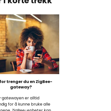
i korte trekk
for trenger du en ZigBee-
gateway?
-gatewayen er alltid
dig for å kunne bruke alle
onene. ZigBee-enheter kan