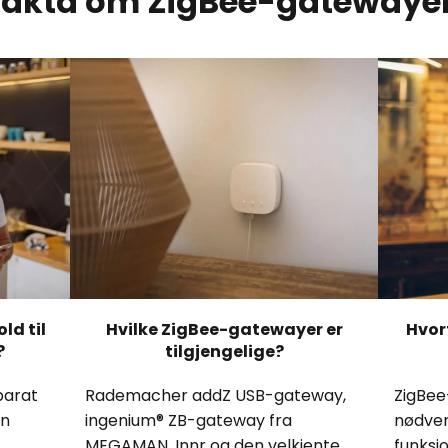
 fakta om ZigBee-gatewayer 
ld til
Hvilke ZigBee-gatewayer er
Hvor
?
tilgjengelige?
parat
Rademacher addZ USB-gateway,
ZigBee
on
ingenium® ZB-gateway fra
nødven
MEGAMAN, Innr og den velkjente
funksj