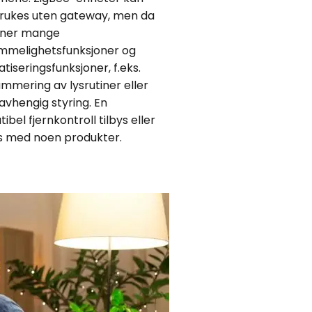
rukes uten gateway, men da
nner mange
melighetsfunksjoner og
tiseringsfunksjoner, f.eks.
mmering av lysrutiner eller
avhengig styring. En
bel fjernkontroll tilbys eller
s med noen produkter.