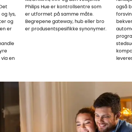
Det
Philips Hue er kontrollsentre som
også b
og lys,
er utformet på samme måte.
forsvi
ter og
Begrepene gateway, hub eller bro
bekvem
en er
er produsentspesifikke synonymer.
automa
progra
handle
stedsu
tyre
kompati
via en
levere