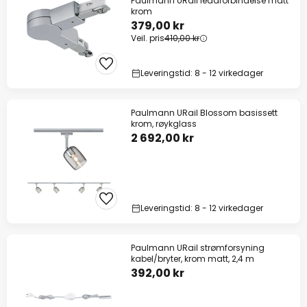
Paulmann URail leddforbindelse matt
krom
379,00 kr
Veil. pris
410,00 kr
Leveringstid: 8 - 12 virkedager
Paulmann URail Blossom basissett
krom, røykglass
2 692,00 kr
Leveringstid: 8 - 12 virkedager
Paulmann URail strømforsyning
kabel/bryter, krom matt, 2,4 m
392,00 kr