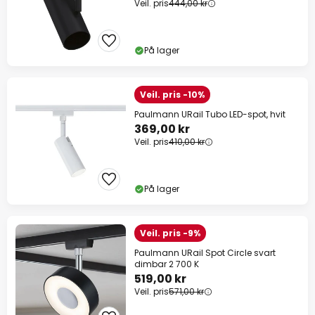
Veil. pris
444,00 kr
På lager
Veil. pris -10%
Paulmann URail Tubo LED-spot, hvit
369,00 kr
Veil. pris
410,00 kr
På lager
Veil. pris -9%
Paulmann URail Spot Circle svart
dimbar 2 700 K
519,00 kr
Veil. pris
571,00 kr