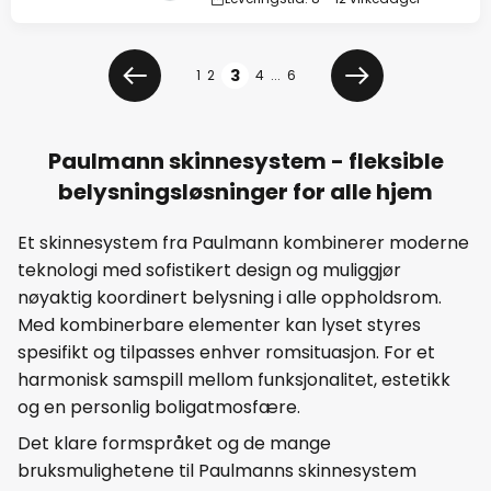
Side
Side
3
1
2
4
...
6
Forrige
Neste
Paulmann skinnesystem - fleksible
belysningsløsninger for alle hjem
Et skinnesystem fra Paulmann kombinerer moderne
teknologi med sofistikert design og muliggjør
nøyaktig koordinert belysning i alle oppholdsrom.
Med kombinerbare elementer kan lyset styres
spesifikt og tilpasses enhver romsituasjon. For et
harmonisk samspill mellom funksjonalitet, estetikk
og en personlig boligatmosfære.
Det klare formspråket og de mange
bruksmulighetene til Paulmanns skinnesystem