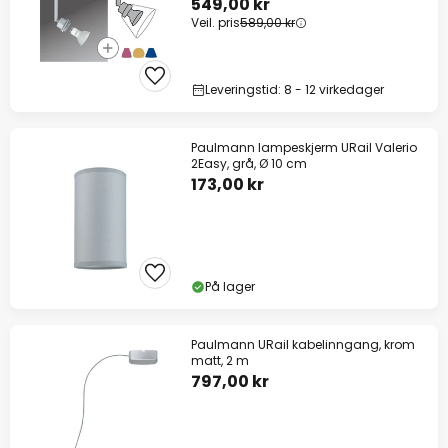
549,00 kr
Veil. pris
589,00 kr
Leveringstid: 8 - 12 virkedager
Paulmann lampeskjerm URail Valerio
2Easy, grå, Ø 10 cm
173,00 kr
På lager
Paulmann URail kabelinngang, krom
matt, 2 m
797,00 kr