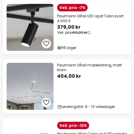
Veil. pris -7%
Paulmann URail LED-spot Tubo svart
4.000 K
379,00 kr
Veil. pris
410,00 kr
På lager
Paulmann URail mateledning, matt
krom
404,00 kr
Leveringstid: 8 - 12 virkedager
Veil. pris -12%
Paulmann URail Capsule II LED-pendel