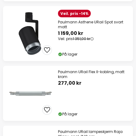
Veil. pris -14%
Paulmann Asthene URail Spot svart
matt
1 159,00 kr
Veil. pris
1 351,00 kr
På lager
Paulmann URail Flex II-kobling, matt
krom
277,00 kr
På lager
Paulmann URail lampeskjerm Raja