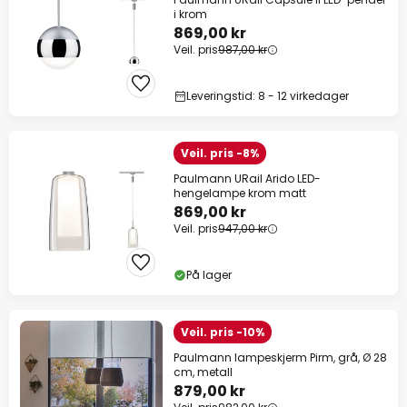
i krom
869,00 kr
Veil. pris
987,00 kr
Leveringstid: 8 - 12 virkedager
Veil. pris -8%
Paulmann URail Arido LED-
hengelampe krom matt
869,00 kr
Veil. pris
947,00 kr
På lager
Veil. pris -10%
Paulmann lampeskjerm Pirm, grå, Ø 28
cm, metall
879,00 kr