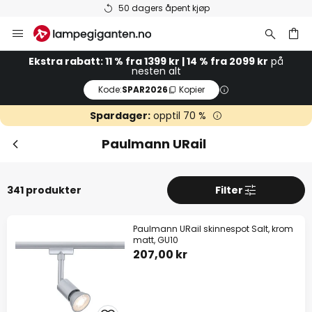
Varer på lager sendes raskt
Hopp
til
innhold
Ekstra rabatt: 11 % fra 1399 kr | 14 % fra 2099 kr
på
nesten alt
Kode:
SPAR2026
Kopier
Spardager:
opptil 70 %
Paulmann URail
341 produkter
Filter
Paulmann URail skinnespot Salt, krom
matt, GU10
207,00 kr