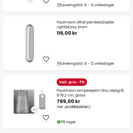
Leveringstid: 8 - 12 virkedager
Paulmann URail pendeladapter
Light&Easy, krom
115,00 kr
Leveringstid: 8 - 12 virkedager
Veil. pris -7%
Paulmann lampeskjerm Drio, røykgrå,
Ø 15,2 cm, glass
799,00 kr
Veil. pris
860,00 kr
På lager