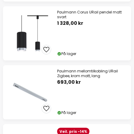
Paulmann Corus URail pendel matt
svart
1 328,00 kr
På lager
Paulmann mellomtilkobling URail
Zigbee, krom matt, lang
693,00 kr
På lager
Veil. pris -14%