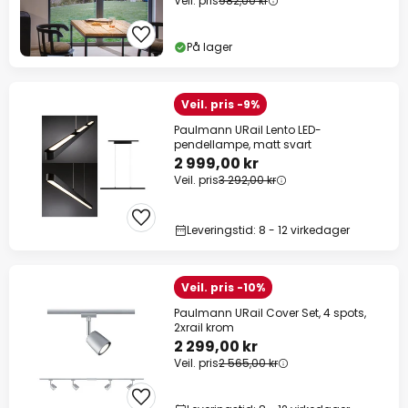
Veil. pris
982,00 kr
På lager
Veil. pris -9%
Paulmann URail Lento LED-
pendellampe, matt svart
2 999,00 kr
Veil. pris
3 292,00 kr
Leveringstid: 8 - 12 virkedager
Veil. pris -10%
Paulmann URail Cover Set, 4 spots,
2xrail krom
2 299,00 kr
Veil. pris
2 565,00 kr