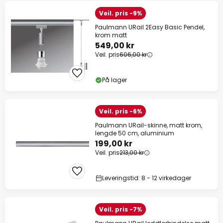
Veil. pris -9%
Paulmann URail 2Easy Basic Pendel,
krom matt
549,00 kr
Veil. pris
606,00 kr
På lager
Veil. pris -6%
Paulmann URail-skinne, matt krom,
lengde 50 cm, aluminium
199,00 kr
Veil. pris
213,00 kr
Leveringstid: 8 - 12 virkedager
Veil. pris -7%