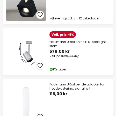
Leveringstid: 8 - 12 virkedager
Veil. pris -8%
Paulmann URail Shine LED-spotlight i
krom
579,00 kr
Veil. pris
629,00 kr
På lager
Paulmann URail pendeladapter for
høydejustering, signalhvit
115,00 kr