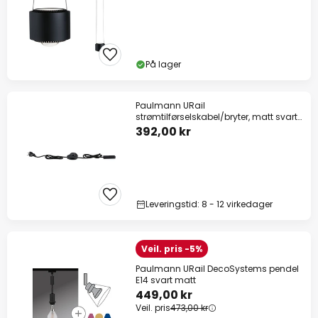
På lager
Paulmann URail
strømtilførselskabel/bryter, matt svart,
2,4 m
392,00 kr
Leveringstid: 8 - 12 virkedager
Veil. pris -5%
Paulmann URail DecoSystems pendel
E14 svart matt
449,00 kr
Veil. pris
473,00 kr