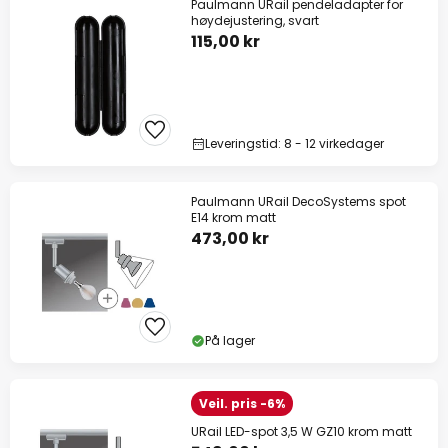
Paulmann URail pendeladapter for
høydejustering, svart
115,00 kr
Leveringstid: 8 - 12 virkedager
Paulmann URail DecoSystems spot
E14 krom matt
473,00 kr
På lager
Veil. pris -6%
URail LED-spot 3,5 W GZ10 krom matt