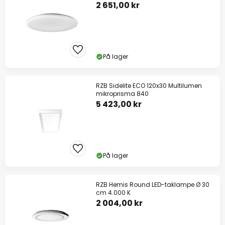
2 651,00 kr
På lager
RZB Sidelite ECO 120x30 Multilumen
mikroprisma 840
5 423,00 kr
På lager
RZB Hemis Round LED-taklampe Ø 30
cm 4.000 K
2 004,00 kr