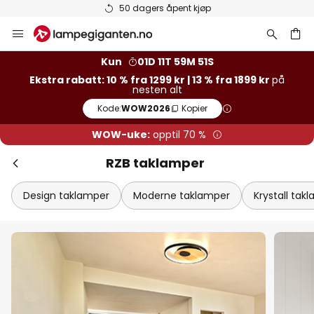
Varer på lager sendes raskt
Hopp
til
innhold
Kun
01D 11T 59M 50S
Ekstra rabatt: 10 % fra 1299 kr | 13 % fra 1899 kr
på
nesten alt
Kode:
WOW2026
Kopier
WOW-uke:
opptil 70 %
RZB taklamper
Design taklamper
Moderne taklamper
Krystall tak