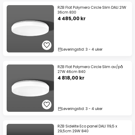
RZB Flat Polymero Circle Slim DALI 21W
36cm 830
4 485,00 kr
Leveringstid: 3 - 4 uker
RZB Flat Polymero Circle Slim av/på
27W 46cm 840
4 818,00 kr
Leveringstid: 3 - 4 uker
RZB Sidelite Eco panel DALI 119,5 x
29,5cm 29W 840