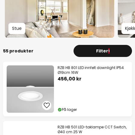
Stue
Kjøk
55 produkter
Filter
1
RZB HB 801 LED innfelt downlight IP54
Ø19cm 16W
456,00 kr
På lager
RZB HB 501 LED-taklampe CCT Switch,
Ø40 cm 25 W